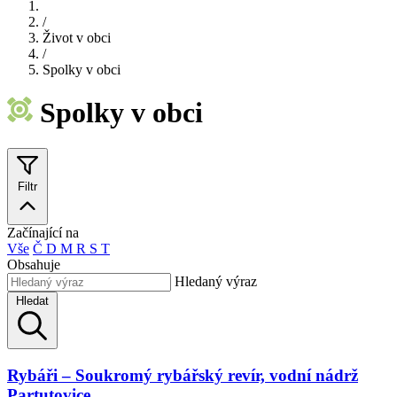
/
Život v obci
/
Spolky v obci
Spolky v obci
Filtr
Začínající na
Vše
Č
D
M
R
S
T
Obsahuje
Hledaný výraz
Hledat
Rybáři – Soukromý rybářský revír, vodní nádrž
Partutovice