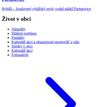
Rybáři – Soukromý rybářský revír, vodní nádrž Partutovice
Život v obci
Aktuality
Hlášení rozhlasu
Památky
Kalendář akcí a obsazenosti sportovišť a sálu
Spolky v obci
Kalendář akcí
Fotogalerie