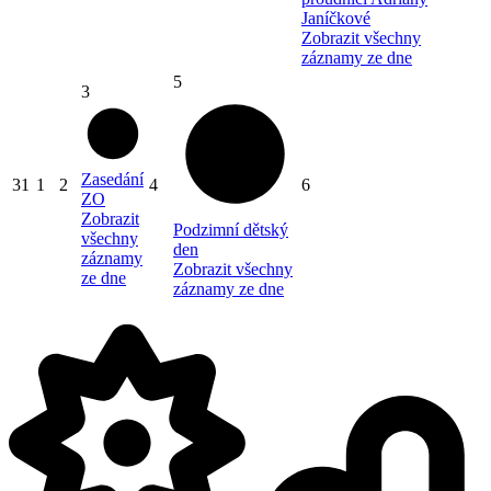
Janíčkové
Zobrazit všechny
záznamy ze dne
5
3
Zasedání
31
1
2
4
6
ZO
Zobrazit
Podzimní dětský
všechny
den
záznamy
Zobrazit všechny
ze dne
záznamy ze dne