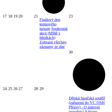
17
18
19
20
21
23
Finálový den
tenisového
turnaje
Soukromá
akce (hřiště v
hliníkách)
Zobrazit všechny
záznamy ze dne
30
24
25
26
27
28
29
Dětská hasičská soutěž
(zařazená do VC OSH
Přerov) - O putovní
proudnici Adriany