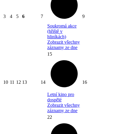
3
4
5
6
7
9
Soukromá akce
(hřiště v
hliníkách)
Zobrazit všechny
záznamy ze dne
15
10
11
12
13
14
16
Letní kino pro
dospělé
Zobrazit všechny
záznamy ze dne
22