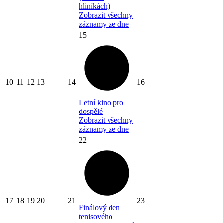
hliníkách)
Zobrazit všechny
záznamy ze dne
15
10
11
12
13
14
16
Letní kino pro
dospělé
Zobrazit všechny
záznamy ze dne
22
17
18
19
20
21
23
Finálový den
tenisového