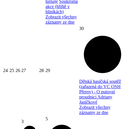
turnaje
Soukromá
akce (hřiště v
hliníkách)
Zobrazit všechny
záznamy ze dne
30
24
25
26
27
28
29
Dětská hasičská soutěž
(zařazená do VC OSH
Přerov) - O putovní
proudnici Adriany
Janíčkové
Zobrazit všechny
záznamy ze dne
5
3