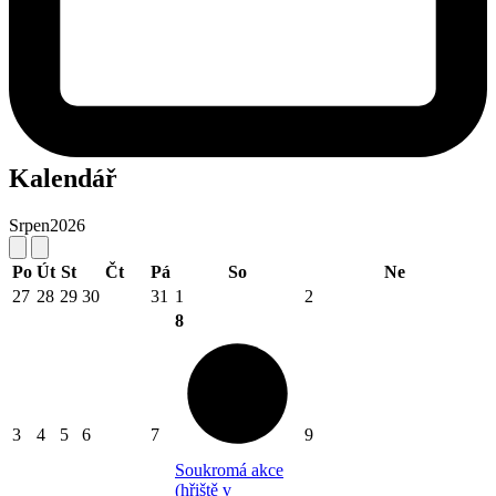
Kalendář
Srpen
2026
Po
Út
St
Čt
Pá
So
Ne
27
28
29
30
31
1
2
8
3
4
5
6
7
9
Soukromá akce
(hřiště v