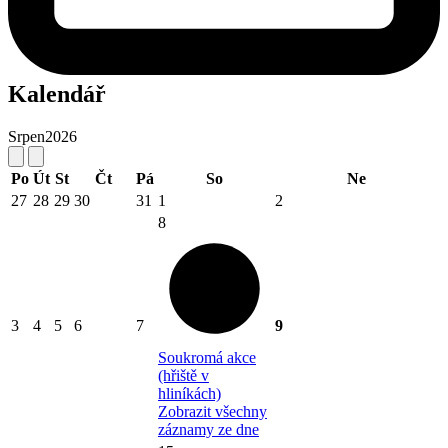
Kalendář
Srpen
2026
Po
Út
St
Čt
Pá
So
Ne
27
28
29
30
31
1
2
8
3
4
5
6
7
9
Soukromá akce
(hřiště v
hliníkách)
Zobrazit všechny
záznamy ze dne