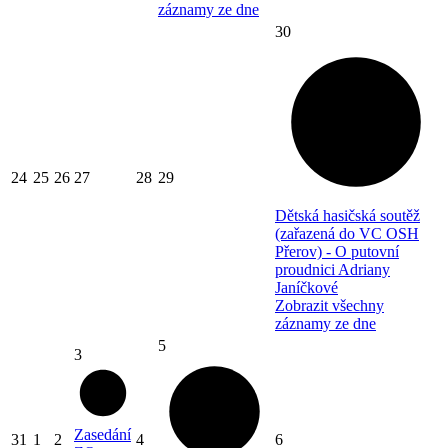
záznamy ze dne
30
24
25
26
27
28
29
Dětská hasičská soutěž
(zařazená do VC OSH
Přerov) - O putovní
proudnici Adriany
Janíčkové
Zobrazit všechny
záznamy ze dne
5
3
Zasedání
31
1
2
4
6