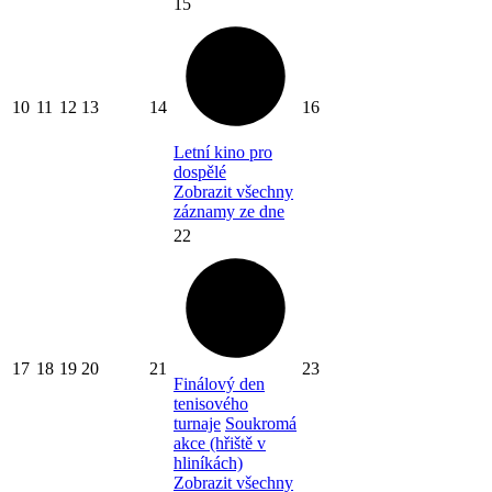
15
10
11
12
13
14
16
Letní kino pro
dospělé
Zobrazit všechny
záznamy ze dne
22
17
18
19
20
21
23
Finálový den
tenisového
turnaje
Soukromá
akce (hřiště v
hliníkách)
Zobrazit všechny