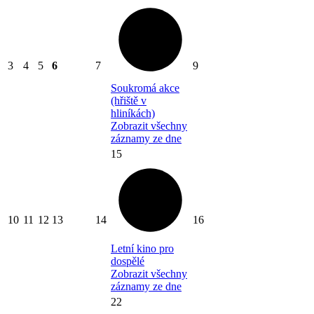
3
4
5
6
7
9
Soukromá akce
(hřiště v
hliníkách)
Zobrazit všechny
záznamy ze dne
15
10
11
12
13
14
16
Letní kino pro
dospělé
Zobrazit všechny
záznamy ze dne
22