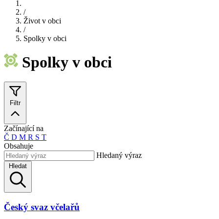
/
Život v obci
/
Spolky v obci
Spolky v obci
Filtr
Začínající na
Č
D
M
R
S
T
Obsahuje
Hledaný výraz
Hledat
Český svaz včelařů