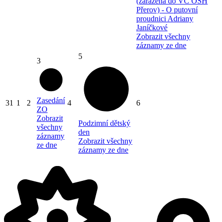
(zařazená do VC OSH
Přerov) - O putovní
proudnici Adriany
Janíčkové
Zobrazit všechny
záznamy ze dne
5
3
Zasedání
31
1
2
4
6
ZO
Zobrazit
Podzimní dětský
všechny
den
záznamy
Zobrazit všechny
ze dne
záznamy ze dne