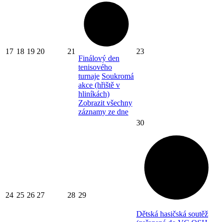
17
18
19
20
21
23
Finálový den
tenisového
turnaje
Soukromá
akce (hřiště v
hliníkách)
Zobrazit všechny
záznamy ze dne
30
24
25
26
27
28
29
Dětská hasičská soutěž