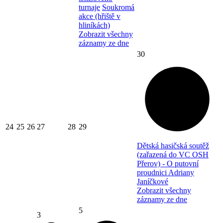
turnaje
Soukromá
akce (hřiště v
hliníkách)
Zobrazit všechny
záznamy ze dne
30
24
25
26
27
28
29
Dětská hasičská soutěž
(zařazená do VC OSH
Přerov) - O putovní
proudnici Adriany
Janíčkové
Zobrazit všechny
záznamy ze dne
5
3