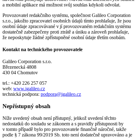
a mobilní aplikace má možnost svůj souhlas kdykoli odvolat.
Provozovatel redakčního systému, společnost Galileo Corporation
s.r.o., jakožto zpracovatel osobních údajů tímto prohlašuje, že jsou
osobní údaje zpracovávané v jí provozovaném redakčním systému
dostatečně zabezpečeny proti ztrátě a úniku a zároveň prohlašuje,
že neposkytuje žádné zpřístupněné osobní údaje třetím osobám.
Kontakt na technického provozovatele
Galileo Corporation s.r.o.
Březenecká 4808
430 04 Chomutov
tel.: +420 226 257 057
web:
www.igalileo.cz
technická podpora:
podpora@igalileo.cz
Nepřístupný obsah
Níže uvedený obsah není přístupný, jelikož uvedení těchto
nedostatků do souladu se zákonem a s pravidly přístupnosti by
v tomto případě bylo pro provozovatele finančně náročné, takže
podle § 7 zákona 99/2019 Sb. toto není dodatečně upravováno a je