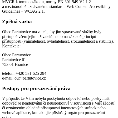
MVČR k tomuto zákonu, normy EN 301 549 V2 1.2
a mezinárodně uznávanému standardu Web Content Accessibility
Guidelines – WCAG 2.1.
Zpětná vazba
Obec Partutovice má za cíl, aby jím spravované služby byly
přístupné všem jejím uživatelům a to na základě principů
přístupnosti (vnímatelnost, ovladatelnost, srozumitelnost a stabilita).
Kontakt je:
Obec Partutovice
Partutovice 61
753 01 Hranice
telefon: +420 581 625 294
e-mail: ou@partutovice.cz
Postupy pro prosazování práva
V případě, že Vám nebyla poskytnuta odpověď nebo poskytnutá
odpověď je neadekvátní či neuspokojivá v souvislosti s Vaší žádostí
či oznámením ohledně přístupnosti internetových stránek nebo
webové aplikace, kontaktujte příslušný orgán pro prosazování
práva: