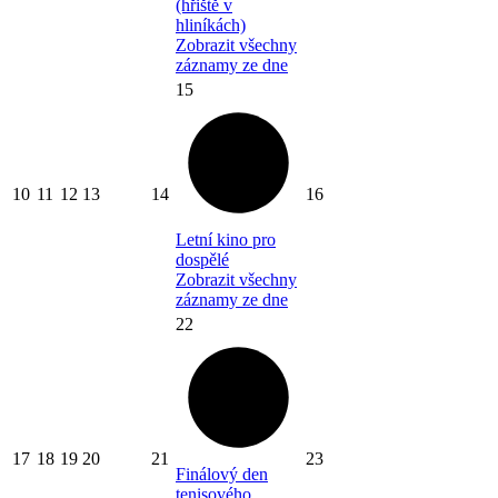
(hřiště v
hliníkách)
Zobrazit všechny
záznamy ze dne
15
10
11
12
13
14
16
Letní kino pro
dospělé
Zobrazit všechny
záznamy ze dne
22
17
18
19
20
21
23
Finálový den
tenisového