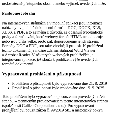
nedostatečně přístupného obsahu anebo výjimek uvedených níže.
Přístupnost obsahu
Na internetových stránkách a v mobilní aplikaci jsou informace
nabízeny i v podobě dokumentů formátu DOC, DOCX, XLS,
XLSX a PDF, a to zejména z důvodů, že obsahují typografické
prvky a formátování, které webový formát HTML nepodporuje,
nebo jsou příliš velké, proto pak doporučujeme jejich stažení.
Formáty DOC a PDF jsou také vhodnější pro tisk. K prohlížení
těchto dokumentů je možné zdarma stáhnout Word Viewer
a Acrobat Reader. V některých webových prohlížečích je
integrována aplikace, jež slouží k prohlížení výše uvedených
formátů dokumentů.
Vypracování prohlášení o přístupnosti
Prohlášení o přístupnosti bylo vypracováno dne 21. 8. 2019
Prohlášení o přístupnosti bylo revidováno dne 15. 5. 2025
Toto prohlášení bylo vypracováno posouzením provedeným třetí
stranou – technickým provozovatelem těchto internetových stránek
(společností Galileo Corporation s. r. o.). Pro vypracování
prohlášení byl použit zákon č. 99/2019 Sb., a metodický pokyn