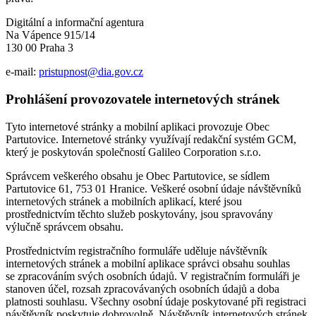
Digitální a informační agentura
Na Vápence 915/14
130 00 Praha 3
e-mail:
pristupnost@dia.gov.cz
Prohlášení provozovatele internetových stránek
Tyto internetové stránky a mobilní aplikaci provozuje Obec
Partutovice. Internetové stránky využívají redakční systém GCM,
který je poskytován společností Galileo Corporation s.r.o.
Správcem veškerého obsahu je Obec Partutovice, se sídlem
Partutovice 61, 753 01 Hranice. Veškeré osobní údaje návštěvníků
internetových stránek a mobilních aplikací, které jsou
prostřednictvím těchto služeb poskytovány, jsou spravovány
výlučně správcem obsahu.
Prostřednictvím registračního formuláře uděluje návštěvník
internetových stránek a mobilní aplikace správci obsahu souhlas
se zpracováním svých osobních údajů. V registračním formuláři je
stanoven účel, rozsah zpracovávaných osobních údajů a doba
platnosti souhlasu. Všechny osobní údaje poskytované při registraci
návštěvník poskytuje dobrovolně. Návštěvník internetových stránek