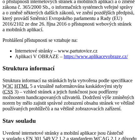
o přístupnosti internetových stránek a mobilních aplikací a o změně
zákona č. 365/2000 Sb., o informačních systémech veřejné správy
a o změně některých dalších zákonů, ve znění pozdějších předpisů,
který provádí Směrnici Evropského parlamentu a Rady (EU)
2016/2102 ze dne 26. října 2016 o přístupnosti webových stránek
a mobilních aplikací.
Prohlášení přístupnosti se vztahuje na:
Internetové stránky – www.partutovice.cz
Aplikaci V OBRAZE –
https://www.aplikacevobraze.cz/
Struktura informací
Struktura informací na stránkách byla vytvořena podle specifikace
W3C
HTML
5 a vizuálně naformátována kaskádovými styly
(
CSS
3) – vzhled stránek a jejich funkčnost jsou podřízeny
možnostem handicapovaných uživatelů. Dodržení výše zmíněných
norem by mělo zajistit správné zobrazení obsahu stránek ve většině
používaných prohlížečů a na většině zobrazovacích zařízení.
Stav souladu
Uvedené internetové stránky a mobilní aplikace jsou částečně
v souladu s EN 301 549 V2 1.2 a standardem
WCAG
2.1 z důvodu