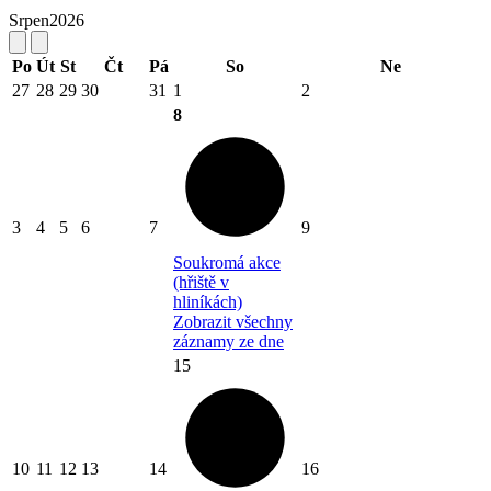
Srpen
2026
Po
Út
St
Čt
Pá
So
Ne
27
28
29
30
31
1
2
8
3
4
5
6
7
9
Soukromá akce
(hřiště v
hliníkách)
Zobrazit všechny
záznamy ze dne
15
10
11
12
13
14
16