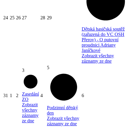
24
25
26
27
28
29
Dětská hasičská soutěž
(zařazená do VC OSH
Přerov) - O putovní
proudnici Adriany
Janíčkové
Zobrazit všechny
záznamy ze dne
5
3
Zasedání
31
1
2
4
6
ZO
Zobrazit
Podzimní dětský
všechny
den
záznamy
Zobrazit všechny
ze dne
záznamy ze dne