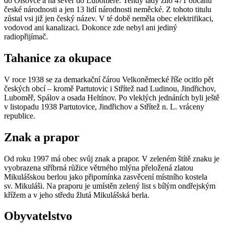
do Olšovce a na sever do Luboměře. Tehdy tady žilo 471 občanů
české národnosti a jen 13 lidí národnosti neměcké. Z tohoto titulu
zůstal vsi již jen český název. V té době neměla obec elektrifikaci,
vodovod ani kanalizaci. Dokonce zde nebyl ani jediný
radiopřijímač.
Tahanice za okupace
V roce 1938 se za demarkační čárou Velkoněmecké říše ocitlo pět
českých obcí – kromě Partutovic i Střítež nad Ludinou, Jindřichov,
Luboměř, Spálov a osada Heltínov. Po vleklých jednáních byli ještě
v listopadu 1938 Partutovice, Jindřichov a Střítež n. L. vráceny
republice.
Znak a prapor
Od roku 1997 má obec svůj znak a prapor. V zeleném štítě znaku je
vyobrazena stříbrná růžice větrného mlýna přeložená zlatou
Mikulášskou berlou jako připomínka zasvěcení místního kostela
sv. Mikuláši. Na praporu je umístěn zelený list s bílým ondřejským
křížem a v jeho středu žlutá Mikulášská berla.
Obyvatelstvo