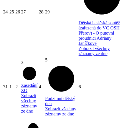
24
25
26
27
28
29
Dětská hasičská soutěž
(zařazená do VC OSH
Přerov) - O putovní
proudnici Adriany
Janíčkové
Zobrazit všechny
záznamy ze dne
5
3
Zasedání
31
1
2
4
6
ZO
Zobrazit
Podzimní dětský
všechny
den
záznamy
Zobrazit všechny
ze dne
záznamy ze dne