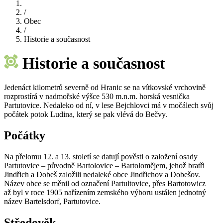
/
Obec
/
Historie a současnost
Historie a současnost
Jedenáct kilometrů severně od Hranic se na vítkovské vrchovině
rozprostírá v nadmořské výšce 530 m.n.m. horská vesnička
Partutovice. Nedaleko od ní, v lese Bejchlovci má v močálech svůj
počátek potok Ludina, který se pak vlévá do Bečvy.
Počátky
Na přelomu 12. a 13. století se datují pověsti o založení osady
Partutovice – původně Bartolovice – Bartolomějem, jehož bratři
Jindřich a Dobeš založili nedaleké obce Jindřichov a Dobešov.
Název obce se měnil od označení Partultovice, přes Bartotowicz
až byl v roce 1905 nařízením zemského výboru ustálen jednotný
název Bartelsdorf, Partutovice.
Středověk