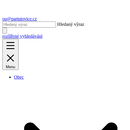
ou@partutovice.cz
Hledaný výraz
rozšířené vyhledávání
Menu
Obec