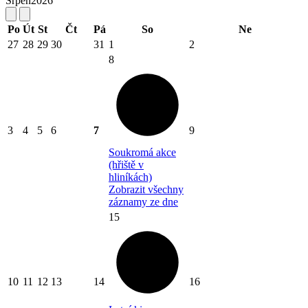
Srpen
2026
Po
Út
St
Čt
Pá
So
Ne
27
28
29
30
31
1
2
8
3
4
5
6
7
9
Soukromá akce
(hřiště v
hliníkách)
Zobrazit všechny
záznamy ze dne
15
10
11
12
13
14
16