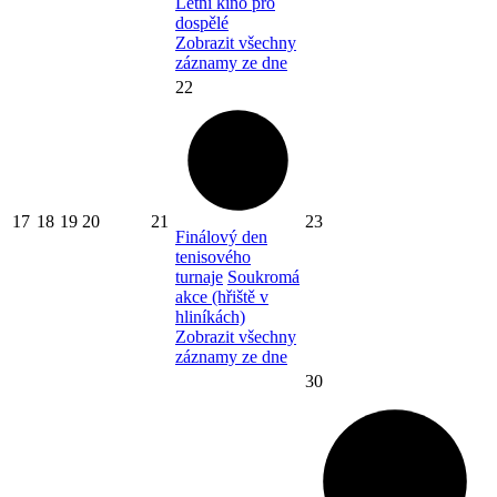
Letní kino pro
dospělé
Zobrazit všechny
záznamy ze dne
22
17
18
19
20
21
23
Finálový den
tenisového
turnaje
Soukromá
akce (hřiště v
hliníkách)
Zobrazit všechny
záznamy ze dne
30