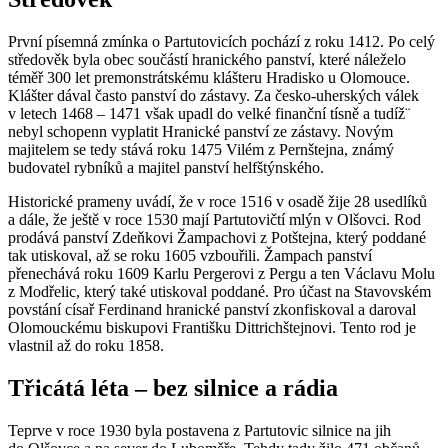
První písemná zmínka o Partutovicích pochází z roku 1412. Po celý
středověk byla obec součástí hranického panství, které náleželo
téměř 300 let premonstrátskému klášteru Hradisko u Olomouce.
Klášter dával často panství do zástavy. Za česko-uherských válek
v letech 1468 – 1471 však upadl do velké finanční tísně a tudíž¨
nebyl schopenn vyplatit Hranické panství ze zástavy. Novým
majitelem se tedy stává roku 1475 Vilém z Pernštejna, známý
budovatel rybníků a majitel panství helfštýnského.
Historické prameny uvádí, že v roce 1516 v osadě žije 28 usedlíků
a dále, že ještě v roce 1530 mají Partutovičtí mlýn v Olšovci. Rod
prodává panství Zdeňkovi Žampachovi z Potštejna, který poddané
tak utiskoval, až se roku 1605 vzbouřili. Žampach panství
přenechává roku 1609 Karlu Pergerovi z Pergu a ten Václavu Molu
z Modřelic, který také utiskoval poddané. Pro účast na Stavovském
povstání císař Ferdinand hranické panství zkonfiskoval a daroval
Olomouckému biskupovi Františku Dittrichštejnovi. Tento rod je
vlastnil až do roku 1858.
Třicátá léta – bez silnice a rádia
Teprve v roce 1930 byla postavena z Partutovic silnice na jih