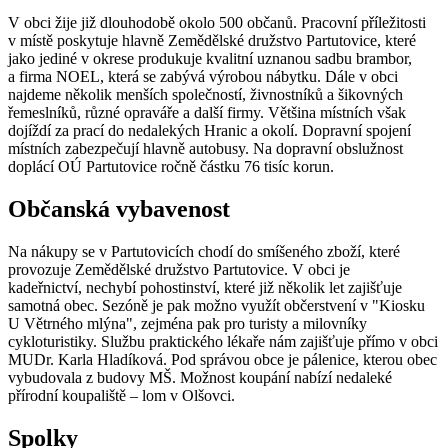
V obci žije již dlouhodobě okolo 500 občanů. Pracovní příležitosti
v místě poskytuje hlavně Zemědělské družstvo Partutovice, které
jako jediné v okrese produkuje kvalitní uznanou sadbu brambor,
a firma NOEL, která se zabývá výrobou nábytku. Dále v obci
najdeme několik menších společností, živnostníků a šikovných
řemeslníků, různé opraváře a další firmy. Většina místních však
dojíždí za prací do nedalekých Hranic a okolí. Dopravní spojení
místních zabezpečují hlavně autobusy. Na dopravní obslužnost
doplácí OÚ Partutovice ročně částku 76 tisíc korun.
Občanská vybavenost
Na nákupy se v Partutovicích chodí do smíšeného zboží, které
provozuje Zemědělské družstvo Partutovice. V obci je
kadeřnictví, nechybí pohostinství, které již několik let zajišťuje
samotná obec. Sezóně je pak možno využít občerstvení v "Kiosku
U Větrného mlýna", zejména pak pro turisty a milovníky
cykloturistiky. Službu praktického lékaře nám zajišťuje přímo v obci
MUDr. Karla Hladíková. Pod správou obce je pálenice, kterou obec
vybudovala z budovy MŠ. Možnost koupání nabízí nedaleké
přírodní koupaliště – lom v Olšovci.
Spolky