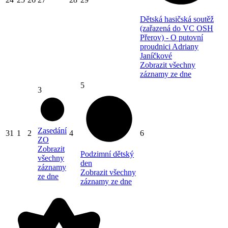
Dětská hasičská soutěž
(zařazená do VC OSH
Přerov) - O putovní
proudnici Adriany
Janíčkové
Zobrazit všechny
záznamy ze dne
5
3
Zasedání
31
1
2
4
6
ZO
Zobrazit
Podzimní dětský
všechny
den
záznamy
Zobrazit všechny
ze dne
záznamy ze dne