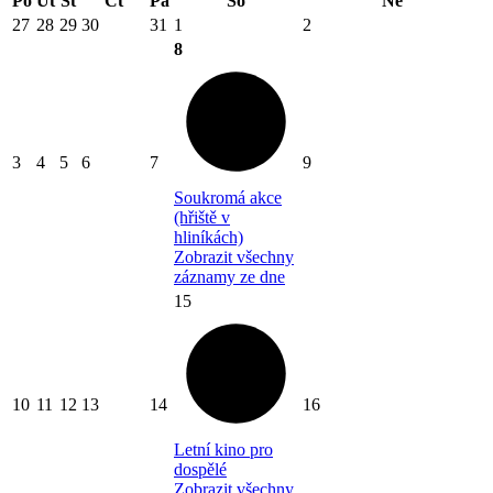
Po
Út
St
Čt
Pá
So
Ne
27
28
29
30
31
1
2
8
3
4
5
6
7
9
Soukromá akce
(hřiště v
hliníkách)
Zobrazit všechny
záznamy ze dne
15
10
11
12
13
14
16
Letní kino pro
dospělé
Zobrazit všechny