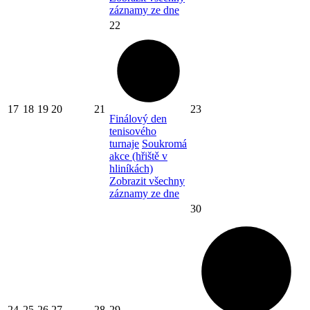
záznamy ze dne
22
17
18
19
20
21
23
Finálový den
tenisového
turnaje
Soukromá
akce (hřiště v
hliníkách)
Zobrazit všechny
záznamy ze dne
30
24
25
26
27
28
29