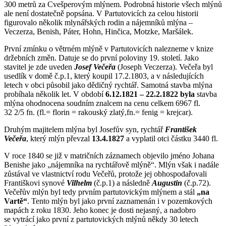
300 metrů za Cvešperovým mlýnem. Podrobná historie všech mlýnů
ale není dostatečně popsána. V Partutovicích za celou historii
figurovalo několik mlynářských rodin a nájemníků mlýna –
Veczerza, Benish, Páter, Hohn, Hinčica, Motzke, Maršálek.
První zmínku o větrném mlýně v Partutovicích nalezneme v knize
držebních změn. Datuje se do první poloviny 19. století. Jako
stavitel je zde uveden
Josef Večeřa
(Joseph Veczerza). Večeřa byl
usedlík v domě č.p.1, který koupil 17.2.1803, a v následujících
letech v obci působil jako dědičný rychtář. Samotná stavba mlýna
probíhala několik let. V období
6.12.1821 – 22.2.1822 byla
stavba
mlýna ohodnocena soudním znalcem na cenu celkem 6967 fl.
32 2/5 fn. (fl.= florin = rakouský zlatý,fn.= fenig = krejcar).
Druhým majitelem mlýna byl Josefův syn, rychtář
František
Večeřa
, který mlýn převzal
13.4.1827
a vyplatil otci částku 3440 fl.
V roce 1840 se již v matričních záznamech objevilo jméno Johana
Benishe jako „nájemníka na rychtářově mlýně“. Mlýn však i nadále
zůstával ve vlastnictví rodu Večeřů, protože jej obhospodařovali
Františkovi synové
Vilhelm
(č.p.1) a následně
Augustin
(č.p.72).
Večeřův mlýn byl tedy prvním partutovickým mlýnem a stál
„na
Vartě“
. Tento mlýn byl jako první zaznamenán i v pozemkových
mapách z roku 1830. Jeho konec je dosti nejasný, a nadobro
se vytrácí jako první z partutovických mlýnů někdy 30 letech