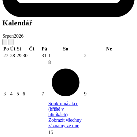
Kalendář
Srpen
2026
Po
Út
St
Čt
Pá
So
Ne
27
28
29
30
31
1
2
8
3
4
5
6
7
9
Soukromá akce
(hřiště v
hliníkách)
Zobrazit všechny
záznamy ze dne
15