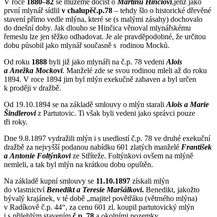
V roce
1880–82
se můžeme dočíst o
Martinu Hinčiovi
,jenž jako
první mlynář sídlil
v chalupě
č.p.78
– tehdy šlo o historické dřevěné
stavení přímo vedle mlýna, které se (s malými zásahy) dochovalo
do dnešní doby. Jak dlouho se Hinčica věnoval mlynářskému
řemeslu lze jen těžko odhadovat. Je ale pravděpodobné, že určitou
dobu působil jako mlynář současně s rodinou Mocků.
Od roku
1888
byli již jako mlynáři na č.p. 78 vedeni
Alois
a Anežka Mockovi
. Manželé zde se svou rodinou mleli až do roku
1894. V roce 1894 jim byl mlýn exekučně zabaven a byl určen
k proději v dražbě.
Od 19.10.1894 se na základě smlouvy o mlýn starali
Alois a Marie
Šindlerovi
z Partutovic. Ti však byli vedeni jako správci pouze
tři roky.
Dne 9.8.1897 vydražili mlýn i s usedlostí č.p. 78 ve druhé exekuční
dražbě za nejvyšší podanou nabídku 601 zlatých manželé
František
a Antonie Foltýnkovi
ze Stříteže. Foltýnkovi ovšem na mlýně
nemleli, a tak byl mlýn na krátkou dobu opuštěn.
Na základě kupní smlouvy se
11.10.1897
získali mlýn
do vlastnictví
Benedikt a Teresie Maršálkovi
.
Benedikt, jakožto
bývalý krajánek, v té době „majitel povětřáku (větrného mlýna)
v Radíkově č.p. 44“, za cenu 601 zl. koupil partutovický mlýn
i s přilehlým stavením
č.p. 78
a okolními pozemky.