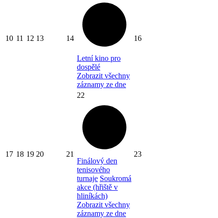
10
11
12
13
14
16
Letní kino pro
dospělé
Zobrazit všechny
záznamy ze dne
22
17
18
19
20
21
23
Finálový den
tenisového
turnaje
Soukromá
akce (hřiště v
hliníkách)
Zobrazit všechny
záznamy ze dne