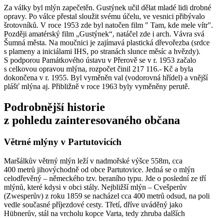
Za války byl mlýn zapečetěn. Gustýnek učil dělat mladé lidi drobné
opravy. Po válce přestal sloužit svému účelu, ve vesnici přibývalo
šrotovníků. V roce 1953 zde byl natočen film " Tam, kde mele vítr".
Později amatérský film „Gustýnek“, natáčel zde i arch. Vávra svá
Šumná města. Na moučnici je zajímavá plastická dřevořezba (srdce
s plameny a iniciálami IHS, po stranách slunce měsíc a hvězdy).
S podporou Památkového ústavu v Přerově se v r. 1953 začalo
s celkovou opravou mlýna, rozpočet činil 217 116.- Kč a byla
dokončena v r. 1955. Byl vyměněn val (vodorovná hřídel) a vnější
plášť mlýna aj. Přibližně v roce 1963 byly vyměněny perutě.
Podrobnější historie
z pohledu zainteresovaného občana
Větrné mlýny v Partutovicích
Maršálkův větrný mlýn leží v nadmořské výšce 558m, cca
400 metrů jihovýchodně od obce Partutovice. Jedná se o mlýn
celodřevěný – německého tzv. beraního typu. Jde o poslední ze tří
mlýnů, které kdysi v obci stály. Nejbližší mlýn – Cvešperův
(Zwesperův) z roku 1859 se nacházel cca 400 metrů odsud, na poli
vedle současné příjezdové cesty. Třetí, dříve uváděný jako
Hübnerův, stál na vrcholu kopce Varta, tedy zhruba dalších