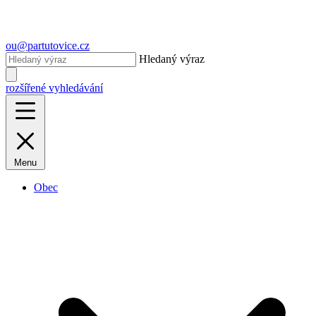
ou@partutovice.cz
Hledaný výraz
rozšířené vyhledávání
Menu
Obec