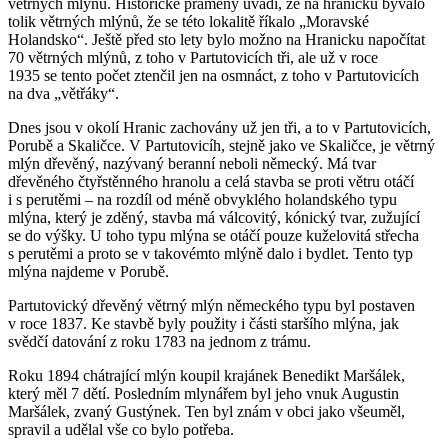
větrných mlýnů. Historické prameny uvádí, že na hranicku bývalo
tolik větrných mlýnů, že se této lokalitě říkalo „Moravské
Holandsko“. Ještě před sto lety bylo možno na Hranicku napočítat
70 větrných mlýnů, z toho v Partutovicích tři, ale už v roce
1935 se tento počet ztenčil jen na osmnáct, z toho v Partutovicích
na dva „větřáky“.
Dnes jsou v okolí Hranic zachovány už jen tři, a to v Partutovicích,
Porubě a Skaličce. V Partutovicíh, stejně jako ve Skaličce, je větrný
mlýn dřevěný, nazývaný beranní neboli německý. Má tvar
dřevěného čtyřstěnného hranolu a celá stavba se proti větru otáčí
i s perutěmi – na rozdíl od méně obvyklého holandského typu
mlýna, který je zděný, stavba má válcovitý, kónický tvar, zužující
se do výšky. U toho typu mlýna se otáčí pouze kuželovitá střecha
s perutěmi a proto se v takovémto mlýně dalo i bydlet. Tento typ
mlýna najdeme v Porubě.
Partutovický dřevěný větrný mlýn německého typu byl postaven
v roce 1837. Ke stavbě byly použity i části staršího mlýna, jak
svědčí datování z roku 1783 na jednom z trámu.
Roku 1894 chátrající mlýn koupil krajánek Benedikt Maršálek,
který měl 7 dětí. Posledním mlynářem byl jeho vnuk Augustin
Maršálek, zvaný Gustýnek. Ten byl znám v obci jako všeuměl,
spravil a udělal vše co bylo potřeba.