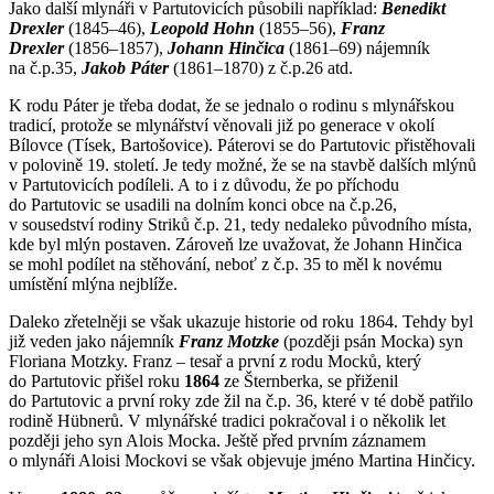
Jako další mlynáři v Partutovicích působili například:
Benedikt
Drexler
(1845–46),
Leopold Hohn
(1855–56),
Franz
Drexler
(1856–1857),
Johann Hinčica
(1861–69) nájemník
na č.p.35,
Jakob Páter
(1861–1870) z č.p.26 atd.
K rodu Páter je třeba dodat, že se jednalo o rodinu s mlynářskou
tradicí, protože se mlynářství věnovali již po generace v okolí
Bílovce (Tísek, Bartošovice). Páterovi se do Partutovic přistěhovali
v polovině 19. století. Je tedy možné, že se na stavbě dalších mlýnů
v Partutovicích podíleli. A to i z důvodu, že po příchodu
do Partutovic se usadili na dolním konci obce na č.p.26,
v sousedství rodiny Striků č.p. 21, tedy nedaleko původního místa,
kde byl mlýn postaven. Zároveň lze uvažovat, že Johann Hinčica
se mohl podílet na stěhování, neboť z č.p. 35 to měl k novému
umístění mlýna nejblíže.
Daleko zřetelněji se však ukazuje historie od roku 1864. Tehdy byl
již veden jako nájemník
Franz Motzke
(později psán Mocka) syn
Floriana Motzky. Franz – tesař a první z rodu Mocků, který
do Partutovic přišel roku
1864
ze Šternberka, se přiženil
do Partutovic a první roky zde žil na č.p. 36, které v té době patřilo
rodině Hübnerů. V mlynářské tradici pokračoval i o několik let
později jeho syn Alois Mocka. Ještě před prvním záznamem
o mlynáři Aloisi Mockovi se však objevuje jméno Martina Hinčicy.