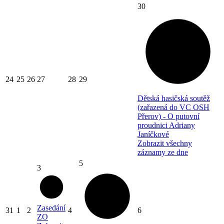
30
24
25
26
27
28
29
Dětská hasičská soutěž
(zařazená do VC OSH
Přerov) - O putovní
proudnici Adriany
Janíčkové
Zobrazit všechny
záznamy ze dne
5
3
Zasedání
31
1
2
4
6
ZO