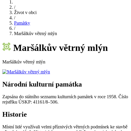
/
Život v obci
/
Památky
/
Maršálkův větrný mlýn
Maršálkův větrný mlýn
Maršálkův větrný mlýn
Národní kulturní památka
Zapsána do státního seznamu kulturních památek v roce 1958. Číslo
rejstříku ÚSKP: 41161/8–506.
Historie
Místní lidé využívali velmi příznivých větrných podmínek ke stavbě