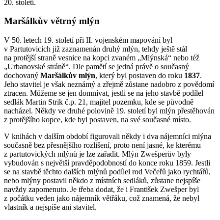
20. století.
Maršálkův větrný mlýn
V 50. letech 19. století při II. vojenském mapování byl
v Partutovicích již zaznamenán druhý mlýn, tehdy ještě stál
na protější straně vesnice na kopci zvaném „Mlýnská“ nebo též
„Urbanovské stráně“. Dle pamětí se jedná právě o současný
dochovaný
Maršálkův mlýn
, který byl postaven do roku
1837
.
Jeho stavitel je však neznámý a zřejmě zůstane nadobro z povědomí
ztracen. Můžeme se jen domnívat, jestli se na jeho stavbě podílel
sedlák Martin Strik č.p. 21, majitel pozemku, kde se původně
nacházel. Někdy ve druhé polovině 19. století byl mlýn přestěhován
z protějšího kopce, kde byl postaven, na své současné místo.
V knihách v dalším období figurovali někdy i dva nájemníci mlýna
současně bez přesnějšího rozlišení, proto není jasné, ke kterému
z partutovických mlýnů je lze zařadit. Mlýn Zwešperův byly
vybudován s největší pravděpodobností do konce roku 1859. Jestli
se na stavbě těchto dalších mlýnů podílel rod Večeřů jako rychtářů,
nebo mlýny postavil někdo z místních sedláků, zůstane nejspíše
navždy zapomenuto. Je třeba dodat, že i František Zwešper byl
z počátku veden jako nájemník větřáku, což znamená, že nebyl
vlastník a nejspíše ani stavitel.