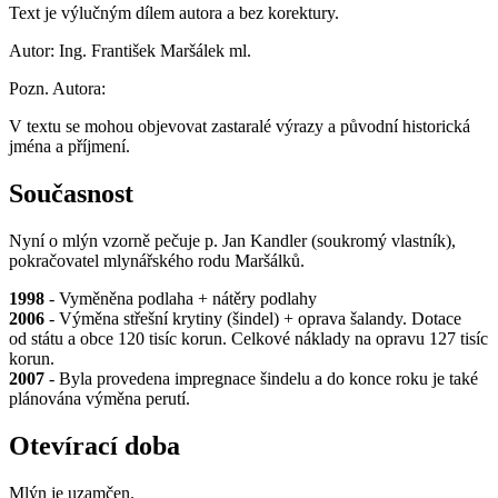
Text je výlučným dílem autora a bez korektury.
Autor: Ing. František Maršálek ml.
Pozn. Autora:
V textu se mohou objevovat zastaralé výrazy a původní historická
jména a příjmení.
Současnost
Nyní o mlýn vzorně pečuje p. Jan Kandler (soukromý vlastník),
pokračovatel mlynářského rodu Maršálků.
1998
- Vyměněna podlaha + nátěry podlahy
2006
- Výměna střešní krytiny (šindel) + oprava šalandy. Dotace
od státu a obce 120 tisíc korun. Celkové náklady na opravu 127 tisíc
korun.
2007
- Byla provedena impregnace šindelu a do konce roku je také
plánována výměna perutí.
Otevírací doba
Mlýn je uzamčen.