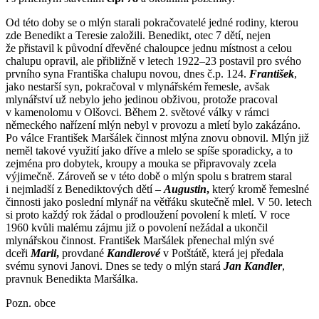
Od této doby se o mlýn starali pokračovatelé jedné rodiny, kterou
zde Benedikt a Teresie založili. Benedikt, otec 7 dětí, nejen
že přistavil k původní dřevěné chaloupce jednu místnost a celou
chalupu opravil, ale přibližně v letech 1922–23 postavil pro svého
prvního syna Františka chalupu novou, dnes č.p. 124.
František
,
jako nestarší syn, pokračoval v mlynářském řemesle, avšak
mlynářství už nebylo jeho jedinou obživou, protože pracoval
v kamenolomu v Olšovci. Během 2. světové války v rámci
německého nařízení mlýn nebyl v provozu a mletí bylo zakázáno.
Po válce František Maršálek činnost mlýna znovu obnovil. Mlýn již
neměl takové využití jako dříve a mlelo se spíše sporadicky, a to
zejména pro dobytek, kroupy a mouka se připravovaly zcela
výjimečně. Zároveň se v této době o mlýn spolu s bratrem staral
i nejmladší z Benediktových dětí –
Augustin
,
který kromě řemeslné
činnosti jako poslední mlynář na větřáku skutečně mlel. V 50. letech
si proto každý rok žádal o prodloužení povolení k mletí. V roce
1960 kvůli malému zájmu již o povolení nežádal a ukončil
mlynářskou činnost. František Maršálek přenechal mlýn své
dceři
Marii
,
provdané
Kandlerové
v Potštátě, která jej předala
svému synovi Janovi. Dnes se tedy o mlýn stará
Jan Kandler
,
pravnuk Benedikta Maršálka.
Pozn. obce