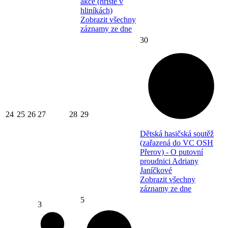
akce (hřiště v
hliníkách)
Zobrazit všechny
záznamy ze dne
30
24
25
26
27
28
29
Dětská hasičská soutěž
(zařazená do VC OSH
Přerov) - O putovní
proudnici Adriany
Janíčkové
Zobrazit všechny
záznamy ze dne
5
3