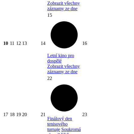
Zobrazit všechny
záznamy ze dne
15
10
11
12
13
14
16
Letní kino pro
dospělé
Zobrazit všechny
záznamy ze dne
22
17
18
19
20
21
23
Finálový den
tenisového
turnaje
Soukromá