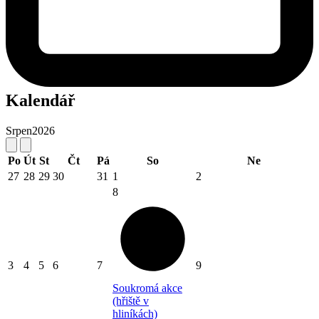
Kalendář
Srpen
2026
Po
Út
St
Čt
Pá
So
Ne
27
28
29
30
31
1
2
8
3
4
5
6
7
9
Soukromá akce
(hřiště v
hliníkách)