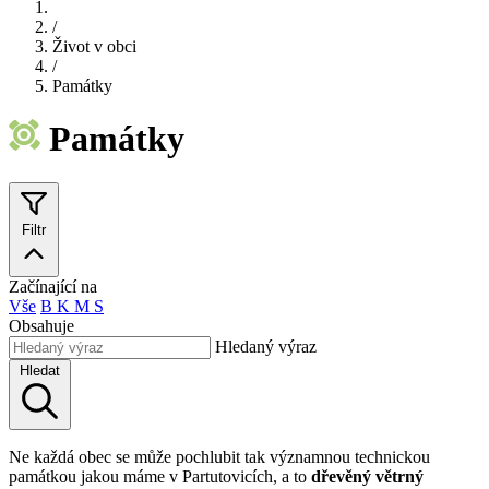
/
Život v obci
/
Památky
Památky
Filtr
Začínající na
Vše
B
K
M
S
Obsahuje
Hledaný výraz
Hledat
Ne každá obec se může pochlubit tak významnou technickou
památkou jakou máme v Partutovicích, a to
dřevěný větrný