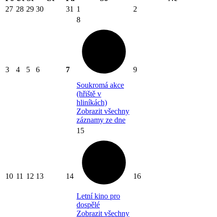
27
28
29
30
31
1
2
8
3
4
5
6
7
9
Soukromá akce
(hřiště v
hliníkách)
Zobrazit všechny
záznamy ze dne
15
10
11
12
13
14
16
Letní kino pro
dospělé
Zobrazit všechny