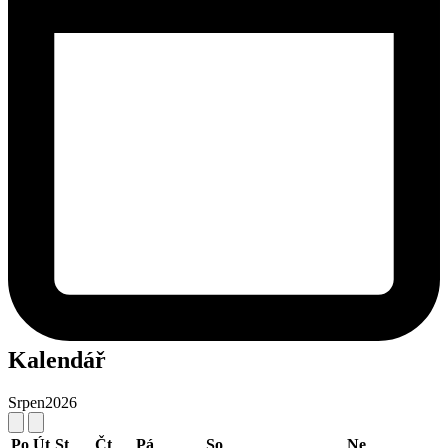
Kalendář
Srpen
2026
Po
Út
St
Čt
Pá
So
Ne