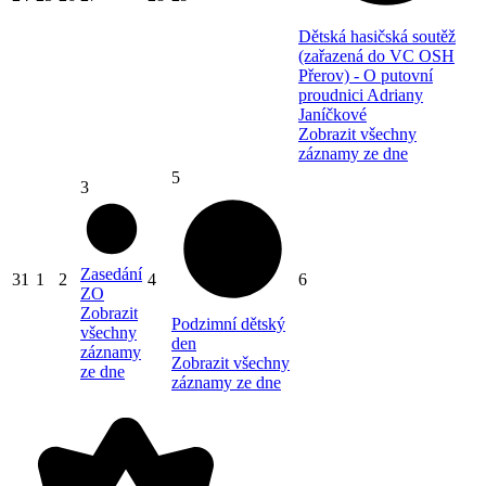
Dětská hasičská soutěž
(zařazená do VC OSH
Přerov) - O putovní
proudnici Adriany
Janíčkové
Zobrazit všechny
záznamy ze dne
5
3
Zasedání
31
1
2
4
6
ZO
Zobrazit
Podzimní dětský
všechny
den
záznamy
Zobrazit všechny
ze dne
záznamy ze dne