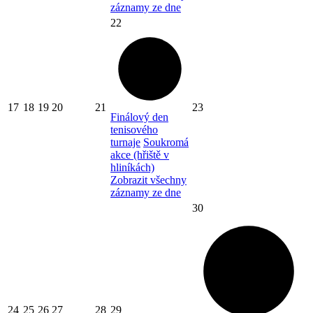
záznamy ze dne
22
17
18
19
20
21
23
Finálový den
tenisového
turnaje
Soukromá
akce (hřiště v
hliníkách)
Zobrazit všechny
záznamy ze dne
30
24
25
26
27
28
29