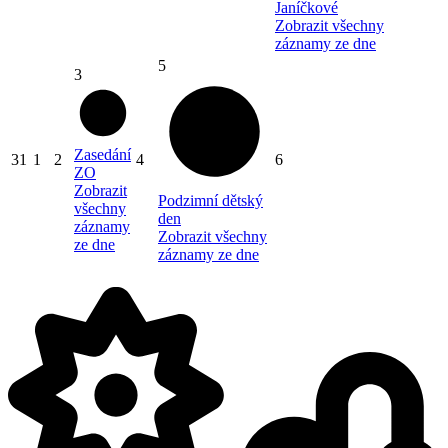
Janíčkové
Zobrazit všechny
záznamy ze dne
5
3
Zasedání
31
1
2
4
6
ZO
Zobrazit
Podzimní dětský
všechny
den
záznamy
Zobrazit všechny
ze dne
záznamy ze dne