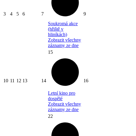
3
4
5
6
7
9
Soukromá akce
(hřiště v
hliníkách)
Zobrazit všechny
záznamy ze dne
15
10
11
12
13
14
16
Letní kino pro
dospělé
Zobrazit všechny
záznamy ze dne
22