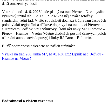
další omezení rychlosti.
V termínu od 14. 6. 2026 bude platný na trati Přerov – Nezamyslice
výlukový jízdní řád. Od 13. 12. 2026 na něj naváže totožný
standardní jízdní řád. V této souvislosti dochází k úpravám časových
poloh vlaků regionální a dálkové dopravy i na trati mezi Přerovem
a Hranicemi, což ovlivní i výlukový jízdní řád linky M7 Olomouc –
Přerov – Hranice – Vsetín (včetně drobných posunů časových poloh
náhradní autobusové dopravy) i linky R8 Brno – Bohumín.
Bližší podrobnosti naleznete na našich stránkách:
Výluka na trati 280, linka M7, M70, R8, Ex2 Lipník nad Bečvou -
Hranice na Moravě
Podrobnosti o vložení záznamu