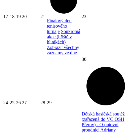
17
18
19
20
21
23
Finálový den
tenisového
turnaje
Soukromá
akce (hřiště v
hliníkách)
Zobrazit všechny
záznamy ze dne
30
24
25
26
27
28
29
Dětská hasičská soutěž
(zařazená do VC OSH
Přerov) - O putovní
proudnici Adriany