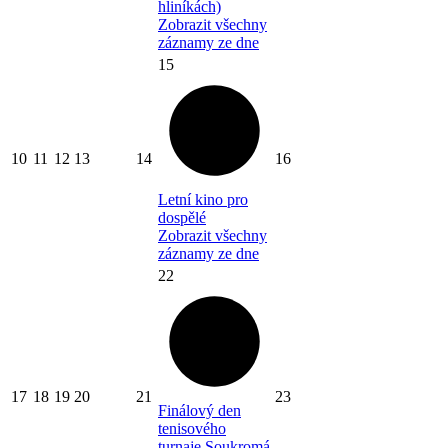
hliníkách)
Zobrazit všechny
záznamy ze dne
15
10
11
12
13
14
16
Letní kino pro
dospělé
Zobrazit všechny
záznamy ze dne
22
17
18
19
20
21
23
Finálový den
tenisového
turnaje
Soukromá