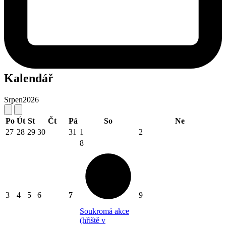
Kalendář
Srpen
2026
Po
Út
St
Čt
Pá
So
Ne
27
28
29
30
31
1
2
8
3
4
5
6
7
9
Soukromá akce
(hřiště v