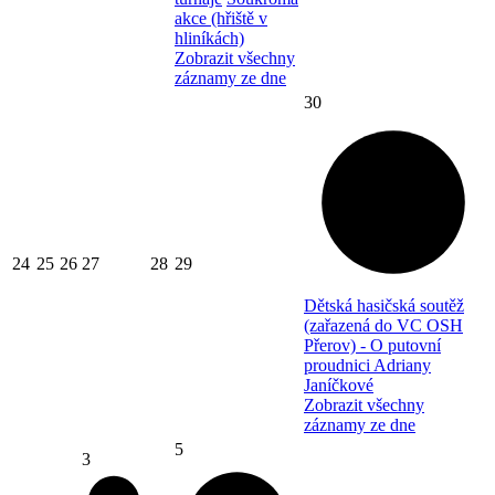
akce (hřiště v
hliníkách)
Zobrazit všechny
záznamy ze dne
30
24
25
26
27
28
29
Dětská hasičská soutěž
(zařazená do VC OSH
Přerov) - O putovní
proudnici Adriany
Janíčkové
Zobrazit všechny
záznamy ze dne
5
3