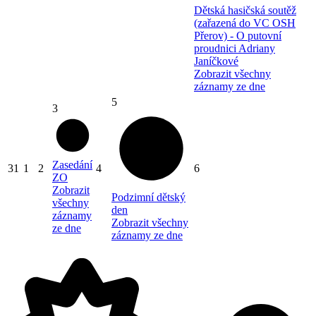
Dětská hasičská soutěž
(zařazená do VC OSH
Přerov) - O putovní
proudnici Adriany
Janíčkové
Zobrazit všechny
záznamy ze dne
5
3
Zasedání
31
1
2
4
6
ZO
Zobrazit
Podzimní dětský
všechny
den
záznamy
Zobrazit všechny
ze dne
záznamy ze dne