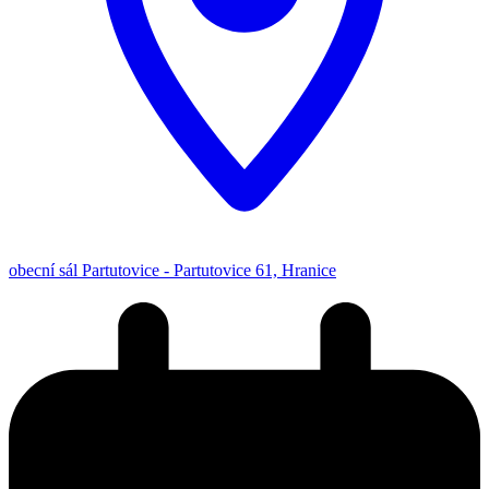
obecní sál Partutovice - Partutovice 61, Hranice