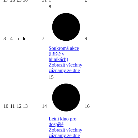
8
3
4
5
6
7
9
Soukromá akce
(hřiště v
hliníkách)
Zobrazit všechny
záznamy ze dne
15
10
11
12
13
14
16
Letní kino pro
dospělé
Zobrazit všechny
záznamy ze dne