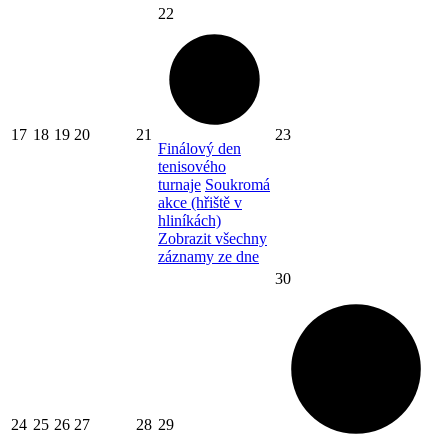
22
17
18
19
20
21
23
Finálový den
tenisového
turnaje
Soukromá
akce (hřiště v
hliníkách)
Zobrazit všechny
záznamy ze dne
30
24
25
26
27
28
29