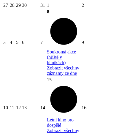
27
28
29
30
31
1
2
8
3
4
5
6
7
9
Soukromá akce
(hřiště v
hliníkách)
Zobrazit všechny
záznamy ze dne
15
10
11
12
13
14
16
Letní kino pro
dospělé
Zobrazit všechny