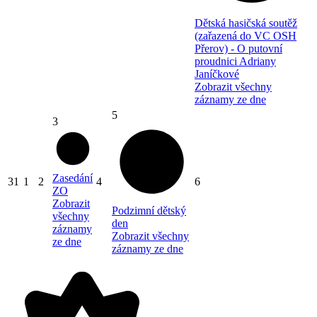
Dětská hasičská soutěž
(zařazená do VC OSH
Přerov) - O putovní
proudnici Adriany
Janíčkové
Zobrazit všechny
záznamy ze dne
5
3
Zasedání
31
1
2
4
6
ZO
Zobrazit
Podzimní dětský
všechny
den
záznamy
Zobrazit všechny
ze dne
záznamy ze dne