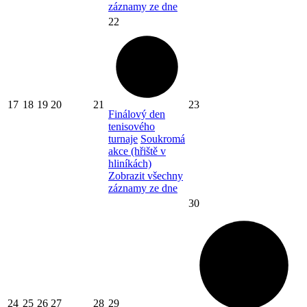
záznamy ze dne
22
17
18
19
20
21
23
Finálový den
tenisového
turnaje
Soukromá
akce (hřiště v
hliníkách)
Zobrazit všechny
záznamy ze dne
30
24
25
26
27
28
29