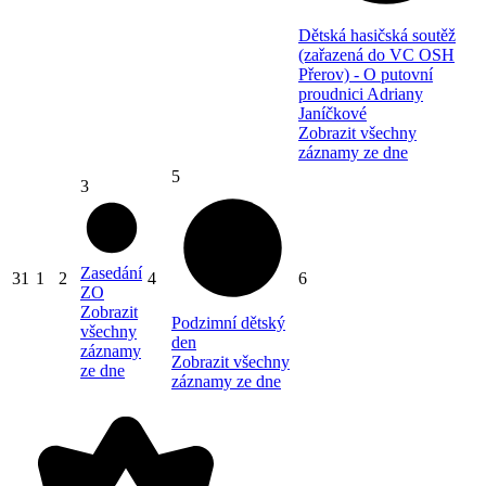
Dětská hasičská soutěž
(zařazená do VC OSH
Přerov) - O putovní
proudnici Adriany
Janíčkové
Zobrazit všechny
záznamy ze dne
5
3
Zasedání
31
1
2
4
6
ZO
Zobrazit
Podzimní dětský
všechny
den
záznamy
Zobrazit všechny
ze dne
záznamy ze dne