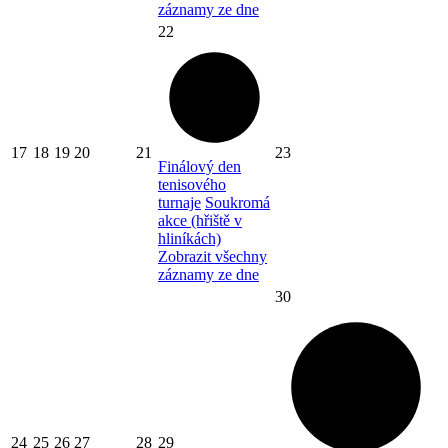
záznamy ze dne
22
17
18
19
20
21
23
Finálový den
tenisového
turnaje
Soukromá
akce (hřiště v
hliníkách)
Zobrazit všechny
záznamy ze dne
30
24
25
26
27
28
29