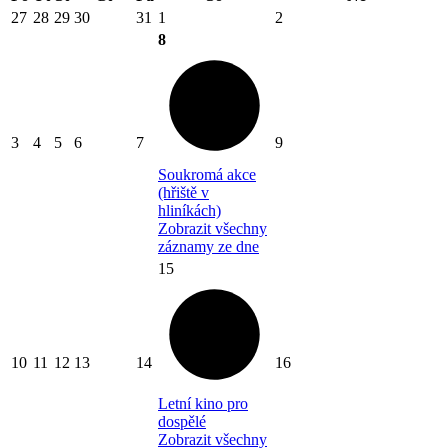
27
28
29
30
31
1
2
8
3
4
5
6
7
9
Soukromá akce
(hřiště v
hliníkách)
Zobrazit všechny
záznamy ze dne
15
10
11
12
13
14
16
Letní kino pro
dospělé
Zobrazit všechny