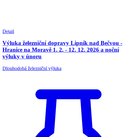
Detail
Výluka železniční dopravy Lipník nad Bečvou -
Hranice na Moravě 1. 2. - 12. 12. 2026 a noční
výluky v únoru
Dlouhodobá železniční výluka