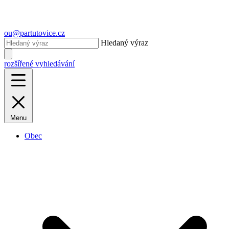
ou@partutovice.cz
Hledaný výraz
rozšířené vyhledávání
Menu
Obec